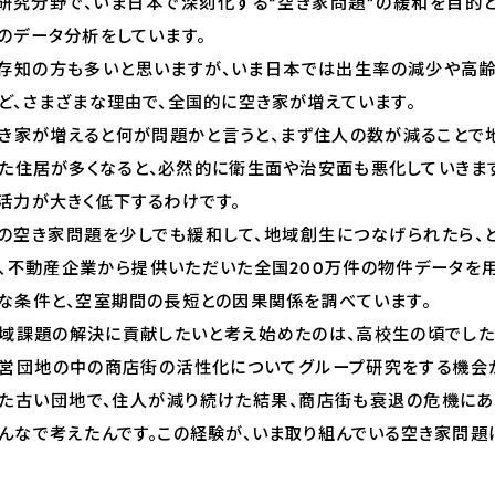
研究分野で、いま日本で深刻化する“空き家問題”の緩和を目的
のデータ分析をしています。
存知の方も多いと思いますが、いま日本では出生率の減少や高
ど、さまざまな理由で、全国的に空き家が増えています。
き家が増えると何が問題かと言うと、まず住人の数が減ることで地
た住居が多くなると、必然的に衛生面や治安面も悪化していきます
活力が大きく低下するわけです。
の空き家問題を少しでも緩和して、地域創生につなげられたら、
、不動産企業から提供いただいた全国200万件の物件データを用
な条件と、空室期間の長短との因果関係を調べています。
域課題の解決に貢献したいと考え始めたのは、高校生の頃でした
営団地の中の商店街の活性化についてグループ研究をする機会
た古い団地で、住人が減り続けた結果、商店街も衰退の危機にあ
んなで考えたんです。この経験が、いま取り組んでいる空き家問題