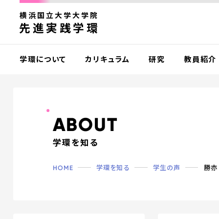
横浜国立大学大学院
先進実践学環
学環について
カリキュラム
研究
教員紹介
A
B
O
U
T
学環を知る
HOME
学環を知る
学生の声
勝亦