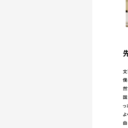
文
僕
然
国
っ
よ
由