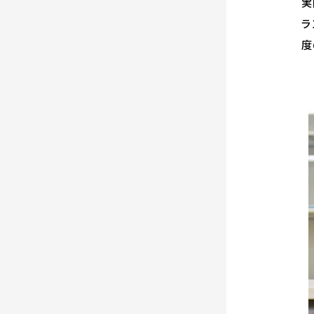
実
ラ
度