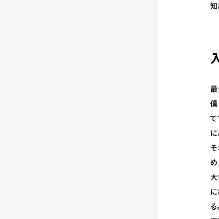
知
最
僕
て
に
そ
め
大
に
る