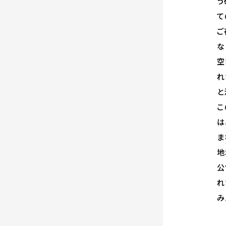
う
て
ご
な
空
れ
と
こ
は
ま
地
公
れ
み