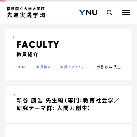
横浜国立大学大学院
先進実践学環
F
A
C
U
L
T
Y
教員紹介
HOME
教員紹介
教員インタビュー
新谷 康浩 先生編（専門
新谷 康浩 先生編（専門：教育社会学／
研究テーマ群: 人間力創生）