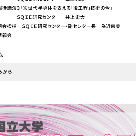
 招待講演３「次世代半導体を支える「後工程」技術の今」
究センター 井上史大
５ 閉会挨拶 ＳＱＩＥ研究センター・副センター長 為近恵美
 懇親会
ム
らから