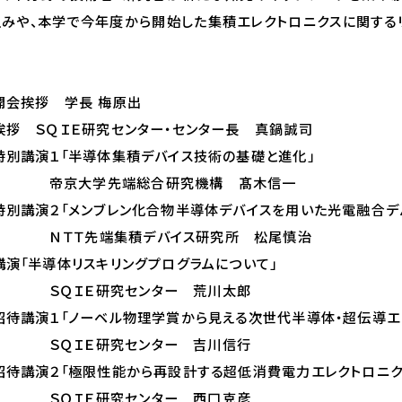
みや、本学で今年度から開始した集積エレクトロニクスに関する
。
 開会挨拶 学長 梅原出
 挨拶 ＳＱＩＥ研究センター・センター長 真鍋誠司
 特別講演１「半導体集積デバイス技術の基礎と進化」
端総合研究機構 髙木信一
０ 特別講演２「メンブレン化合物半導体デバイスを用いた光電融合デ
集積デバイス研究所 松尾慎治
 講演「半導体リスキリングプログラムについて」
究センター 荒川太郎
０ 招待講演１「ノーベル物理学賞から見える次世代半導体・超伝導エ
究センター 吉川信行
５ 招待講演２「極限性能から再設計する超低消費電力エレクトロニク
究センター 西口克彦