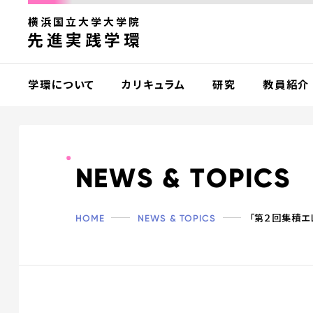
横浜国立大学大学院
先進実践学環
学環について
カリキュラム
研究
教員紹介
N
E
W
S
&
T
O
P
I
C
S
HOME
NEWS & TOPICS
「第２回集積エレクトロニ