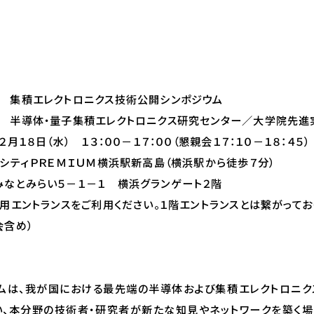
 集積エレクトロニクス技術公開シンポジウム
 半導体・量子集積エレクトロニクス研究センター／大学院先進
月１８日（水） １３：００－１７：００（懇親会１７：１０－１８：４５）
ンシティＰＲＥＭＩＵＭ横浜駅新高島
（横浜駅から徒歩７分）
みらい５－１－１ 横浜グランゲート２階
トランスをご利用ください。１階エントランスとは繋がっており
会含め）
）
ムは、我が国における最先端の半導体および集積エレクトロニ
、本分野の技術者・研究者が新たな知見やネットワークを築く場