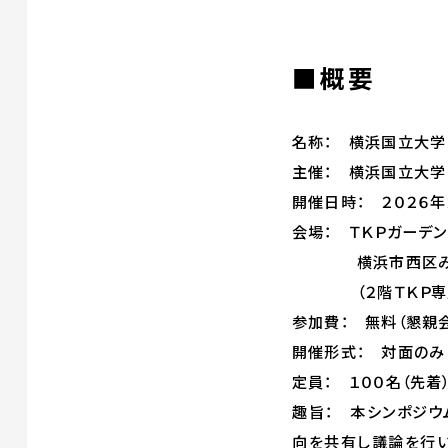
■概要
名称： 横浜国立大学
主催： 横浜国立大学
開催日時： ２０２６年２
会場：
ＴＫＰガーデ
横浜市西区みなと
（２階ＴＫＰ専用エン
参加費： 無料（懇親
開催形式： 対面のみ
定員： １００名（先着
趣旨： 本シンポジウ
向を共有し議論を行い