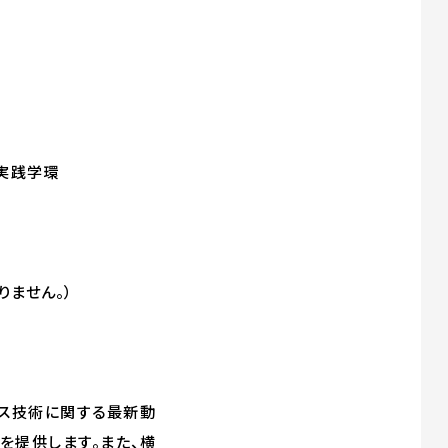
実践学環
ません。）
クス技術に関する最新動
を提供します。また、横