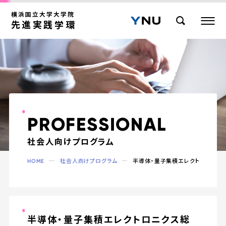
横浜国立大学大学院
先進実践学環
P
R
O
F
E
S
S
I
O
N
A
L
社会人向けプログラム
HOME
社会人向けプログラム
半導体・量子集積エレクトロニクス
半導体・量子集積エレクトロニクス総