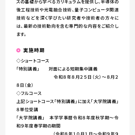
スの基礎から学べるカリキュラムを提供し、半導体の
後工程技術や光電融合技術、量子コンピュータ関連
技術などを深く学びたい研究者や技術者の方々に
は、最新の技術動向を含む専門的な内容をご紹介し
ます。
実施時期
◇ショートコース
「特別講義」 対面による短期集中講義
令和８年８月２５日（火）～８月２
８日（金）
◇フルコース
上記ショートコース「特別講義」に加え「大学院講義」
８単位受講
「大学院講義」 本学学事暦令和８年度秋学期〜令
和９年度春学期の期間
（令和８年１０月１日～令和９年９